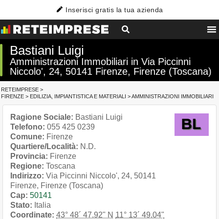
Inserisci gratis la tua azienda
Bastiani Luigi
Amministrazioni Immobiliari in Via Piccinni
Niccolo', 24, 50141 Firenze, Firenze (Toscana)
RETEIMPRESE
>
FIRENZE
>
EDILIZIA, IMPIANTISTICA E MATERIALI
>
AMMINISTRAZIONI IMMOBILIARI
Ragione Sociale:
Bastiani Luigi
Telefono:
055 425 0239
Comune:
Firenze
Quartiere/Località:
N.D.
Provincia:
Firenze
Regione:
Toscana
Indirizzo:
Via Piccinni Niccolo', 24, 50141
Firenze, Firenze (Toscana)
Cap:
50141
Stato:
Italia
Coordinate:
43° 48´ 47.92" N
11° 13´ 49.04"