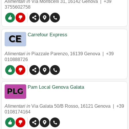
Alimentari in
Via Monticelli 31
,
16142
Genova
|
+39
3755602758
Carrefour Express
Alimentari in
Piazzale Parenzo
,
16139
Genova
|
+39
010888726
Pam Local Genova Galata
Alimentari in
Via Galata 50/B Rosso
,
16121
Genova
|
+39
0108174164