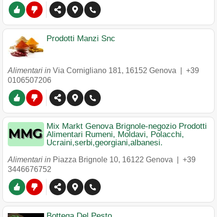
Prodotti Manzi Snc
Alimentari in
Via Cornigliano 181
,
16152
Genova
|
+39
0106507206
Mix Markt Genova Brignole-negozio Prodotti
Alimentari Rumeni, Moldavi, Polacchi,
Ucraini,serbi,georgiani,albanesi.
Alimentari in
Piazza Brignole 10
,
16122
Genova
|
+39
3446676752
Bottega Del Pesto