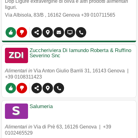
Dop Ligure extravergine di oliva e altri prodotti alimentari
liguri.
Via Albisola, 83/B
,
16162
Genova
+39 010711565
Zuccheriviera Di Iamundo Roberta & Ruffino
Severino Snc
Alimentari in
Via Anton Giulio Barrili 31
,
16143
Genova
|
+39 0108311423
Salumeria
Alimentari in
Via di Prè 63
,
16126
Genova
|
+39
0102465529