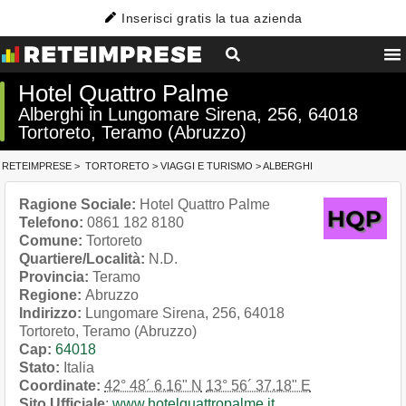
Inserisci gratis la tua azienda
Hotel Quattro Palme
Alberghi in Lungomare Sirena, 256, 64018
Tortoreto, Teramo (Abruzzo)
RETEIMPRESE
>
TORTORETO
>
VIAGGI E TURISMO
>
ALBERGHI
Ragione Sociale:
Hotel Quattro Palme
Telefono:
0861 182 8180
Comune:
Tortoreto
Quartiere/Località:
N.D.
Provincia:
Teramo
Regione:
Abruzzo
Indirizzo:
Lungomare Sirena, 256, 64018
Tortoreto, Teramo (Abruzzo)
Cap:
64018
Stato:
Italia
Coordinate:
42° 48´ 6.16" N
13° 56´ 37.18" E
Sito Ufficiale
:
www.hotelquattropalme.it