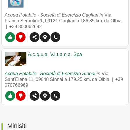
Acqua Potabile - Società di Esercizio Cagliari in
Via
Franco Serantini 1
,
09121
Cagliari
a 186.85 km. da Olbia
|
+39 800062692
A.c.q.u.a. V.i.t.a.n.a. Spa
Acqua Potabile - Società di Esercizio Sinnai
in
Via
Sant'Elena 11
,
09048
Sinnai
a 179.25 km. da Olbia |
+39
070766969
Minisiti