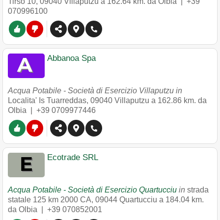
Tirso 10
,
09040
Villaputzu
a 162.64 km. da Olbia |
+39
070996100
Abbanoa Spa
Acqua Potabile - Società di Esercizio Villaputzu in
Localita' Is Tuarreddas
,
09040
Villaputzu
a 162.86 km. da
Olbia |
+39 0709977446
Ecotrade SRL
Acqua Potabile - Società di Esercizio Quartucciu
in
strada
statale 125 km 2000 CA
,
09044
Quartucciu
a 184.04 km.
da Olbia |
+39 070852001