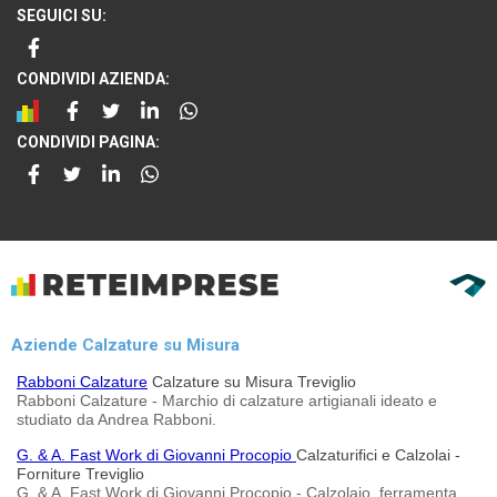
SEGUICI SU:
CONDIVIDI AZIENDA:
CONDIVIDI PAGINA:
Aziende Calzature su Misura
Rabboni Calzature
Calzature su Misura Treviglio
Rabboni Calzature - Marchio di calzature artigianali ideato e
studiato da Andrea Rabboni.
G. & A. Fast Work di Giovanni Procopio
Calzaturifici e Calzolai -
Forniture Treviglio
G. & A. Fast Work di Giovanni Procopio - Calzolaio, ferramenta