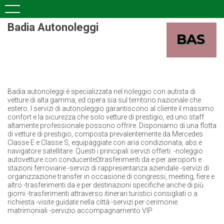
Badia Autonoleggi
Badia autonoleggi è specializzata nel noleggio con autista di
vetture di alta gamma, ed opera sia sul territorio nazionale che
estero. I servizi di autonoleggio garantiscono al cliente il massimo
confort e la sicurezza che solo vetture di prestigio, ed uno staff
altamente professionale possono offrire. Disponiamo di una flotta
di vetture di prestigio, composta prevalentemente da Mercedes
Classe E e Classe S, equipaggiate con aria condizionata, abs e
navigatore satellitare. Questi i principali servizi offerti: -noleggio
autovetture con conducentetrasferimenti da e per aeroporti e
stazioni ferroviarie -servizi di rappresentanza aziendale -servizi di
organizzazione transfer in occasione di congressi, meeting, fiere e
altro -trasferimenti da e per destinazioni specifiche anche di più
giorni -trasferimenti attraverso itinerari turistici consigliati o a
richiesta -visite guidate nella città -servizi per cerimonie
matrimoniali -servizio accompagnamento VIP