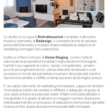
Lo studio si occupa di
Ristrutturazioni
complete, e del meno
invasivo intervento di
Redesign
, ti consente anche di valutare
prima dell’intervento il risultato finale mediante la redazione di
rendering (immagini foto-realistiche).
Inoltre si offere il servizio di
Home Staging
, ovvero l’arte di
valorizzare le proprietà immobiliari migliorandone l’immagine,
tramite l’uso sapiente di colori , tessili, complementi , arredi e
piccoli accorgimenti tecnici, senza interventi strutturali e costi
eccessivi in modo da aumentare il numero dei potenziali clienti e
favorirne la vendita o l’affitto in tempi più brevi ed al miglior prezzo.
E’ un valido intervento di marketing immobiliare, capace di rendere l
’immobile prodotto da vendere o affittare, e adeguato al gusto di
una vasta schiera di potenziali clienti. Infatti l’immobile allestito e
fotografato è in grado di attrarre un maggior numero di persone
interessate tramite un processo di seduzione che ha inizio già dalla
ricerca on line, grazie al potere emozionale delle immagini.