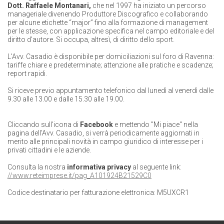
Dott. Raffaele
Montanari,
che nel 1997 ha iniziato un percorso
manageriale divenendo Produttore Discografico e collaborando
per alcune etichette “major” fino alla formazione di management
per le stesse, con applicazione specifica nel campo editoriale e del
diritto d’autore. Si occupa, altresì, di diritto dello sport.
L'Avv. Casadio è disponibile per domiciliazioni sul foro di Ravenna:
tariffe chiare e predeterminate; attenzione alle pratiche e scadenze;
report rapidi.
Si riceve previo appuntamento telefonico dal lunedì al venerdì dalle
9.30 alle 13.00 e dalle 15.30 alle 19.00.
Cliccando sull'icona di
Facebook
e mettendo "Mi piace" nella
pagina dell'Avv. Casadio, si verrà periodicamente aggiornati in
merito alle principali novità in campo giuridico di interesse per i
privati cittadini e le aziende.
Consulta la nostra
informativa privacy
al seguente link:
//www.reteimprese.it/pag_A101924B21529C0
Codice destinatario per fatturazione elettronica: M5UXCR1